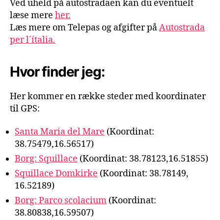
Ved uheld på autostradaen kan du eventuelt
læse mere
her.
Læs mere om Telepas og afgifter på
Autostrada
per l´ítalia.
Hvor finder jeg:
Her kommer en række steder med koordinater
til GPS:
Santa Maria del Mare
(Koordinat:
38.75479,16.56517)
Borg: Squillace
(Koordinat: 38.78123,16.51855)
Squillace Domkirke
(Koordinat: 38.78149,
16.52189)
Borg: Parco scolacium
(Koordinat:
38.80838,16.59507)