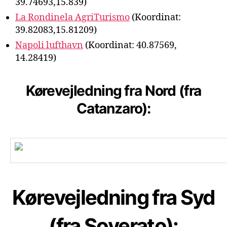
39.74693,15.839)
La Rondinela AgriTurismo
(Koordinat:
39.82083,15.81209)
Napoli lufthavn
(Koordinat: 40.87569,
14.28419)
Kørevejledning fra Nord (fra
Catanzaro):
Kørevejledning fra Syd
(fra Soverato):