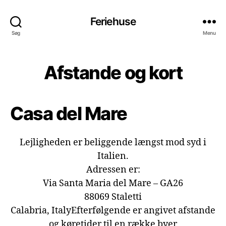
Feriehuse
Søg
Menu
Afstande og kort
Casa del Mare
Lejligheden er beliggende længst mod syd i
Italien.
Adressen er:
Via Santa Maria del Mare – GA26
88069 Staletti
Calabria, ItalyEfterfølgende er angivet afstande
og køretider til en række byer