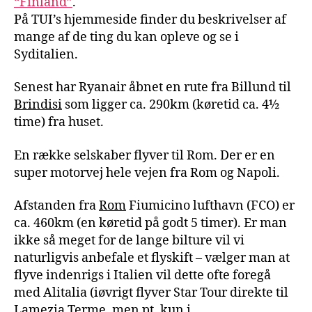
“Finland”
.
På TUI’s hjemmeside finder du beskrivelser af
mange af de ting du kan opleve og se i
Syditalien.
Senest har Ryanair åbnet en rute fra Billund til
Brindisi
som ligger ca. 290km (køretid ca. 4½
time) fra huset.
En række selskaber flyver til Rom. Der er en
super motorvej hele vejen fra Rom og Napoli.
Afstanden fra
Rom
Fiumicino lufthavn (FCO) er
ca. 460km (en køretid på godt 5 timer). Er man
ikke så meget for de lange bilture vil vi
naturligvis anbefale et flyskift – vælger man at
flyve indenrigs i Italien vil dette ofte foregå
med Alitalia (iøvrigt flyver Star Tour direkte til
Lamezia Terme, men pt. kun i