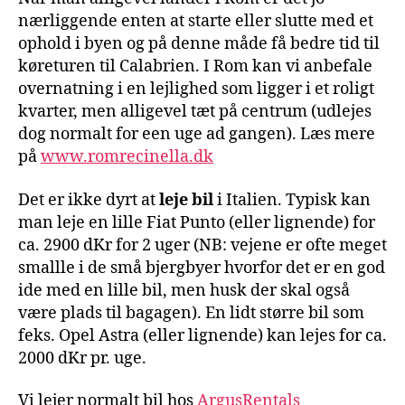
nærliggende enten at starte eller slutte med et
ophold i byen og på denne måde få bedre tid til
køreturen til Calabrien. I Rom kan vi anbefale
overnatning i en lejlighed som ligger i et roligt
kvarter, men alligevel tæt på centrum (udlejes
dog normalt for een uge ad gangen). Læs mere
på
www.romrecinella.dk
Det er ikke dyrt at
leje bil
i Italien. Typisk kan
man leje en lille Fiat Punto (eller lignende) for
ca. 2900 dKr for 2 uger (NB: vejene er ofte meget
smallle i de små bjergbyer hvorfor det er en god
ide med en lille bil, men husk der skal også
være plads til bagagen). En lidt større bil som
feks. Opel Astra (eller lignende) kan lejes for ca.
2000 dKr pr. uge.
Vi lejer normalt bil hos
ArgusRentals