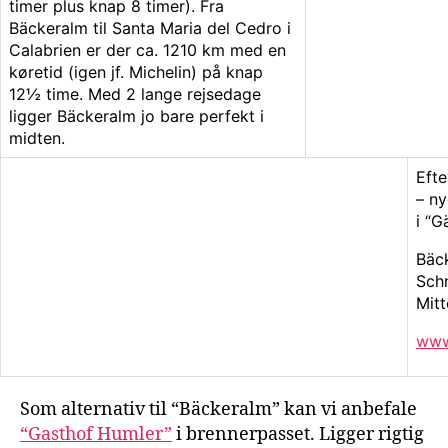
timer plus knap 8 timer). Fra
Bäckeralm til Santa Maria del Cedro i
Calabrien er der ca. 1210 km med en
køretid (igen jf. Michelin) på knap
12½ time. Med 2 lange rejsedage
ligger Bäckeralm jo bare perfekt i
midten.
Efte
– ny
i “G
Bäc
Sch
Mit
www
Som alternativ til “Bäckeralm” kan vi anbefale
“Gasthof Humler”
i brennerpasset. Ligger rigtig