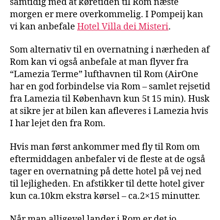
samtidig med at køretiden til Rom næste
morgen er mere overkommelig. I Pompeij kan
vi kan anbefale
Hotel Villa dei Misteri
.
Som alternativ til en overnatning i nærheden af
Rom kan vi også anbefale at man flyver fra
“Lamezia Terme” lufthavnen til Rom (AirOne
har en god forbindelse via Rom – samlet rejsetid
fra Lamezia til København kun 5t 15 min). Husk
at sikre jer at bilen kan afleveres i Lamezia hvis
I har lejet den fra Rom.
Hvis man først ankommer med fly til Rom om
eftermiddagen anbefaler vi de fleste at de også
tager en overnatning på dette hotel på vej ned
til lejligheden. En afstikker til dette hotel giver
kun ca.10km ekstra kørsel – ca.2×15 minutter.
Når man alligevel lander i Rom er det jo