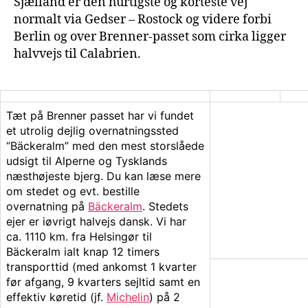
Sjælland er den hurtigste og korteste vej
normalt via Gedser – Rostock og videre forbi
Berlin og over Brenner-passet som cirka ligger
halvvejs til Calabrien.
Tæt på Brenner passet har vi fundet
et utrolig dejlig overnatningssted
“Bäckeralm” med den mest storslåede
udsigt til Alperne og Tysklands
næsthøjeste bjerg. Du kan læse mere
om stedet og evt. bestille
overnatning på
Bäckeralm
. Stedets
ejer er iøvrigt halvejs dansk. Vi har
ca. 1110 km. fra Helsingør til
Bäckeralm ialt knap 12 timers
transporttid (med ankomst 1 kvarter
før afgang, 9 kvarters sejltid samt en
effektiv køretid (jf.
Michelin
) på 2