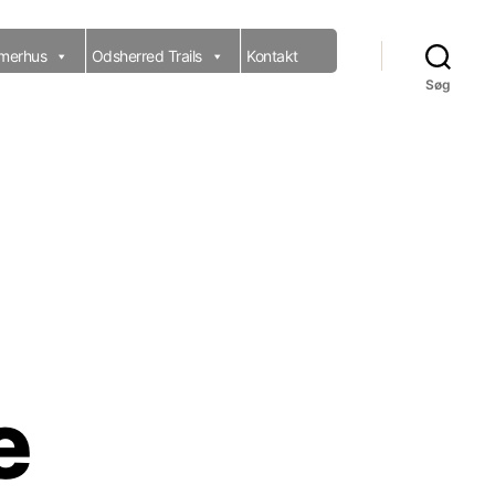
merhus
Odsherred Trails
Kontakt
Søg
e