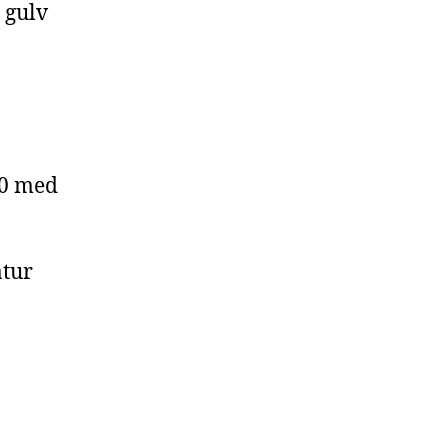
 gulv
00 med
atur