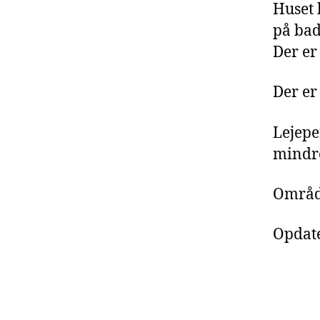
Huset 
på bad
Der er 
Der er
Lejepe
mindre
Område
Opdate