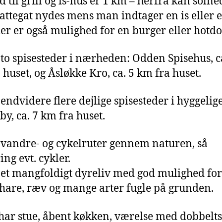
d til grill og is-hus er 1 km – herfra kan soln
attegat nydes mens man indtager en is eller e
der er også mulighed for en burger eller hotdo
 to spisesteder i nærheden: Odden Spisehus, ca
 huset, og Åsløkke Kro, ca. 5 km fra huset.
 endvidere flere dejlige spisesteder i hyggelig
y, ca. 7 km fra huset.
 vandre- og cykelruter gennem naturen, så
ng evt. cykler.
 et mangfoldigt dyreliv med god mulighed for 
 hare, ræv og mange arter fugle på grunden.
har stue, åbent køkken, værelse med dobbelts