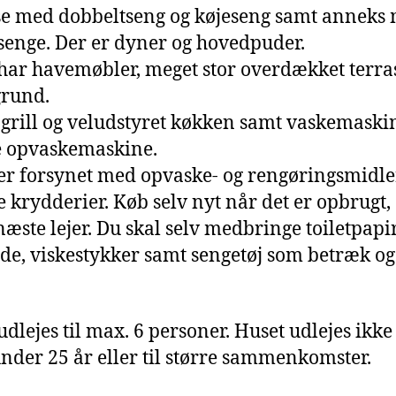
e med dobbeltseng og køjeseng samt anneks
senge. Der er dyner og hovedpuder.
har havemøbler, meget stor overdækket terra
grund.
 grill og veludstyret køkken samt vaskemaski
e opvaskemaskine.
er forsynet med opvaske- og rengøringsmidle
e krydderier. Køb selv nyt når det er opbrugt,
 næste lejer. Du skal selv medbringe toiletpapir
de, viskestykker samt sengetøj som betræk og
.
dlejes til max. 6 personer. Huset udlejes ikke 
nder 25 år eller til større sammenkomster.