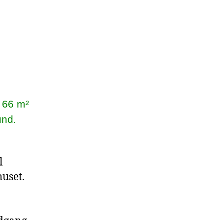
 66 m²
und.
l
huset.