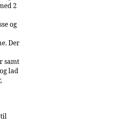
 med 2
sse og
ne. Der
r samt
 og lad
,
til