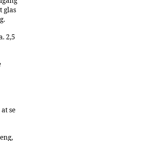
edgang
t glas
g.
. 2,5
e
at se
eng,