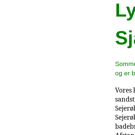
L
Sj
Sommer
og er 
Vores 
sandst
Sejerø
Sejerø
badebr