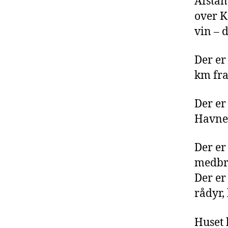
Afstan
over K
vin – 
Der er
km fra
Der er
Havneb
Der er
medbri
Der er
rådyr,
Huset 