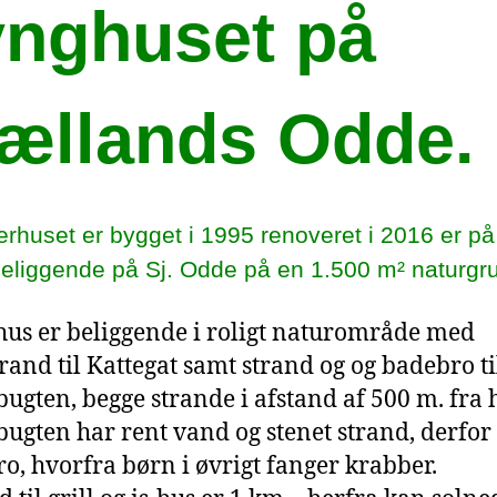
ynghuset på
ællands Odde.
huset er bygget i 1995 renoveret i 2016 er på
beliggende på Sj. Odde på en 1.500 m² naturgr
hus er beliggende i roligt naturområde med
rand til Kattegat samt strand og og badebro ti
bugten, begge strande i afstand af 500 m. fra 
bugten har rent vand og stenet strand, derfor
o, hvorfra børn i øvrigt fanger krabber.