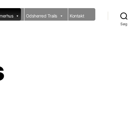
merhus
Odsherred Trails
Kontakt
Søg
s