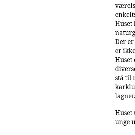
værels
enkelt
Huset 
natur
Der er
er ikk
Huset 
divers
stå til
karklu
lagner
Huset u
unge u